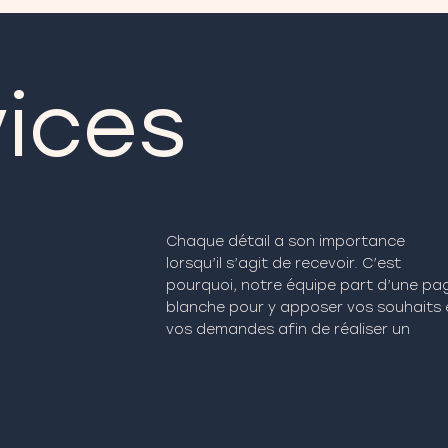
vices
Chaque détail a son importance
événement sur-mesure, à votre image ;
lorsqu’il s’agit de recevoir. C’est
et cela, en apportant comme subtilité
pourquoi, notre équipe part d’une pa
l’univers du Sanzaru, pour faire toute 
blanche pour y apposer vos souhaits 
vos demandes afin de réaliser un