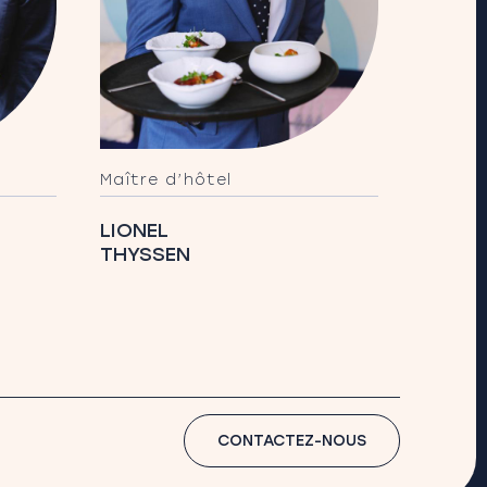
Maître d’hôtel
Chef d
LIONEL
NATH
THYSSEN
URBAN
CONTACTEZ-NOUS