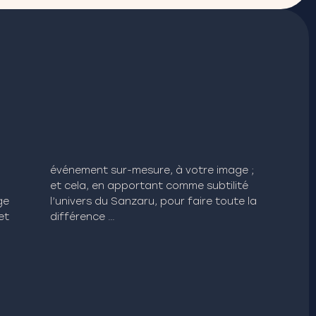
ge
la
et
différence …